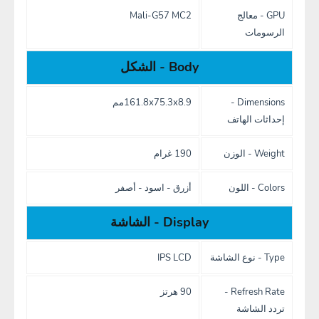
GPU - معالج
Mali-G57 MC2
الرسومات
Body - الشكل
Dimensions -
161.8x75.3x8.9مم
إحداثات الهاتف
Weight - الوزن
190 غرام
Colors - اللون
أزرق - اسود - أصفر
Display - الشاشة
Type - نوع الشاشة
IPS LCD
Refresh Rate -
90 هرتز
تردد الشاشة