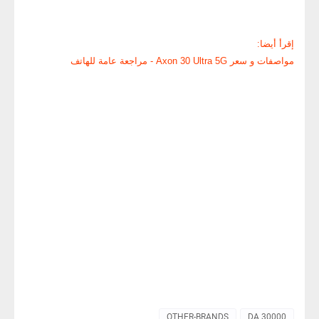
مواصفات و سعر Poco M3 Pro في الجزائر
إقرأ أيضا:
مواصفات و سعر Axon 30 Ultra 5G - مراجعة عامة للهاتف
OTHER-BRANDS
30000 DA